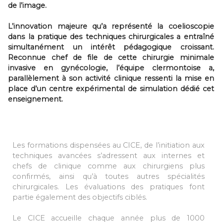
industriels
de l’image.
Infertility
Theorical and live operative sessions
À votre écoute pour réaliser votre projet :
L’innovation majeure qu’a représenté la coelioscopie
Training on live tissus and models
secretariat@cice.fr
dans la pratique des techniques chirurgicales a entraîné
Oncology
European Certification GESEA
simultanément un intérêt pédagogique croissant.
Reconnue chef de file de cette chirurgie minimale
Individual Training
invasive en gynécologie, l’équipe clermontoise a,
Ukrainian group
parallèlement à son activité clinique ressenti la mise en
According to your needs
place d’un centre expérimental de simulation dédié cet
enseignement.
Hysteroscopy
Training and preparation for European
certification
Vétérinaires
Pratique de la chirurgie sur simulateur
Les formations dispensées au CICE, de l’initiation aux
robotique
techniques avancées s’adressent aux internes et
Pratique de la chirurgie sur simulateur
chefs de clinique comme aux chirurgiens plus
robotique
confirmés, ainsi qu’à toutes autres spécialités
chirurgicales. Les évaluations des pratiques font
partie également des objectifs ciblés.
We are ready to organize a course on your
demand :
secretariat@cice.fr
Le CICE accueille chaque année plus de 1000