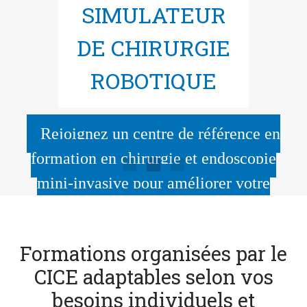
SIMULATEUR
Certification
DE CHIRURGIE
Européenne
ROBOTIQUE
Rejoignez un centre de référence en
Plus d'informations sur la
Certification Européenne
formation en chirurgie et endoscopie
mini-invasive pour améliorer votre
expertise en chirurgie robotique.
Informations et inscriptions
Formations organisées par le
CICE adaptables selon vos
besoins individuels et